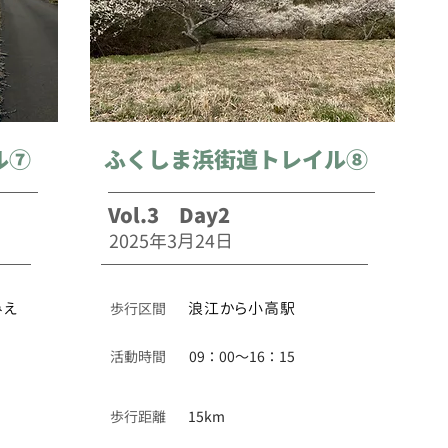
ル⑦
ふくしま浜街道トレイル⑧
Vol.3 Day2
2025年3月24日
みえ
​歩行区間
浪江から小高駅
活動時間
09：00〜16：15
歩行距離
15km