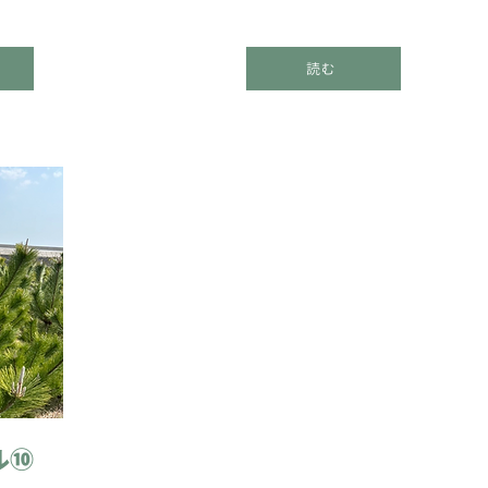
読む
ル⑩