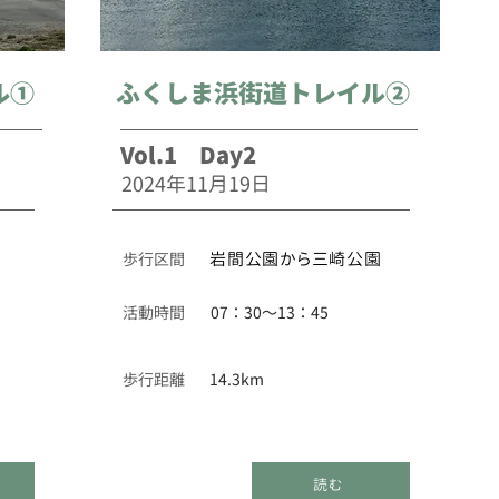
ル①
ふくしま浜街道トレイル②
Vol.1 Day2
2024年11月19日
​歩行区間
岩間公園から三崎公園
活動時間
07：30～13：45
歩行距離
14.3km
読む