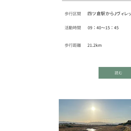
​歩行区間
四ツ倉駅からJヴィレ
活動時間
09：40～15：45
歩行距離
21.2km
読む