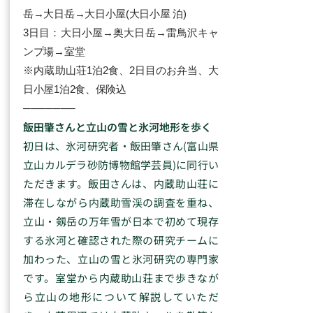
岳→大日岳→大日小屋(大日小屋 泊)
3日目：大日小屋→奥大日岳→雷鳥沢キャ
ンプ場→室堂
​※内蔵助山荘1泊2食、2日目のお弁当、大
日小屋1泊2食、保険込
​─​​─​​─​​─​​─​​─​​─​
飯田肇さんと立山の雪と氷河地形を歩く
初日は、氷河研究者・飯田肇さん(富山県
立山カルデラ砂防博物館学芸員)に同行い
ただきます。飯田さんは、内蔵助山荘に
滞在しながら内蔵助雪渓の調査を重ね、
立山・剱岳の万年雪が日本で初めて現存
する氷河と確認された際の研究チームに
加わった、立山の雪と氷河研究の専門家
です。室堂から内蔵助山荘まで歩きなが
ら立山の地形について解説していただ