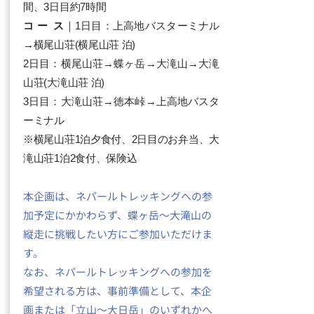
間、3日目約7時間
コ ー ス
｜1日目：上高地バスターミナル
→横尾山荘(横尾山荘 泊)
2日目：横尾山荘→蝶ヶ岳→大滝山→大滝
山荘(大滝山荘 泊)
3日目：大滝山荘→徳本峠→上高地バスタ
ーミナル
​※横尾山荘1泊夕食付、2日目のお弁当、大
滝山荘1泊2食付、保険込
本企画は、ネパールトレッキングへの参
加予定にかかわらず、蝶ヶ岳〜大滝山の
縦走に挑戦したい方にご参加いただけま
す。
なお、ネパールトレッキングへの参加を
希望される方は、事前準備として、本企
画または「立山〜大日岳」のいずれかへ