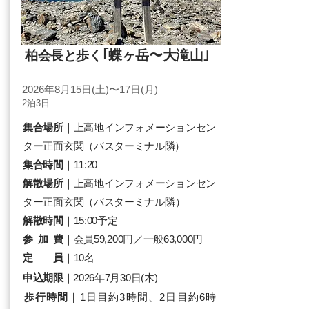
｢蝶ヶ岳〜大滝山｣
柏会長と歩く
2026
年8月15日(土)〜17日(月)
2泊3日
集合場所
｜上高地インフォメーションセン
ター正面玄関（バスターミナル隣）
集合時間
｜11:20
解散場所
｜上高地
インフォメーションセン
ター正面玄関（
バスターミナル隣
）
解散時間
｜15:00予定
参 加 費
｜会員59,200円／一般63,000円​
定 員
｜10名
申込期限
｜2026年7月30日(木)
歩行時間
｜1日目約3時間、2日目約6時