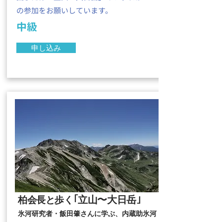
の参加をお願いしています。
中級
申し込み
｢立山〜大日岳｣
柏会長と歩く
氷河研究者・飯田肇さんに学ぶ、内蔵助氷河