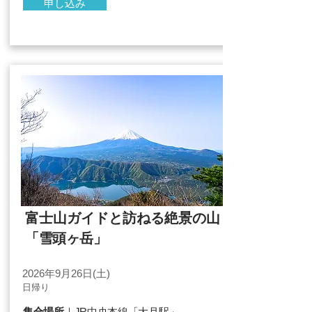
申し込み
富士山ガイドと訪ねる絶景の山
「雪頭ヶ岳」
2026
年9月26日(土)
​日帰り
集合場所
｜JR中央本線「大月駅」