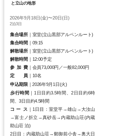
と立山の地形
2026年9月18日(金)〜20日(日)
2泊3日
集合場所
｜室堂
(立山黒部アルペンルート)
集合時間
｜09:15
解散場所
｜室堂
(立山黒部アルペンルート)
解散時間
｜12:00予定
参 加 費
｜会員73,000円／一般82,000円​
定 員
｜10名
申込期限
｜2026年9月1日(火)
歩行時間
｜1日目約3.5時間、2日目約6時
間、3日目約4.5時間
コ ー ス
｜1日目：室堂平→雄山→大汝山
→富士ノ折立→真砂岳→内蔵助山荘(内蔵
助山荘 泊)
2日目：内蔵助山荘→剱御前小舎→奥大日