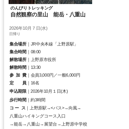
のんびりトレッキング
自然観察の里山 能岳・八重山
2026年10月７日(水)
​日帰り
集合場所
｜JR中央本線「上野原駅」
集合時間
｜08:00
解散場所
｜上野原市役所
解散時間
｜13:30
参 加 費
｜会員3,000円／一般6,000円​
定 員
｜16名
申込期限
｜2026年10月１日(木)
歩行時間
｜約3時間
コ ー ス
｜上野原駅→<バス>→向風→
八重山ハイキングコース入口
→能岳→八重山→展望台→上野原中学校