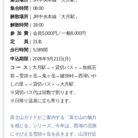
集合時間
｜08:00
解散場所
｜JR中央本線「大月駅」
解散時間
｜18:00
参 加 費
｜会員5,000円／一般8,000円​
定 員
｜21名
歩行時間
｜5.5時間
申込期限
｜2026年9月21日(月)
コ ー ス
｜大月駅→＜貸切バス＞→魚眠荘
前→雪頭ヶ岳→鬼ヶ岳→鍵掛峠→西湖いや
しの里→＜貸切バス＞→大月駅
​※貸切バス代は頭数で割ります。
​※日帰り温泉に立ち寄ります。
富士山ガイドがご案内する「富士山の魅力
を感じる」シリーズ。今年は、西湖の北側
にそびえる雪頭ヶ岳を歩きます。山頂付近