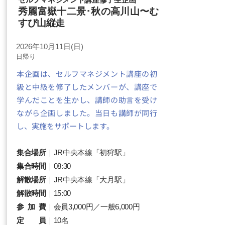
秀麗富嶽十二景･秋の高川山〜む
すび山縦走
2026年10月11日(日)
​日帰り
本企画は、セルフマネジメント講座の初
級と中級を修了したメンバーが、講座で
学んだことを生かし、講師の助言を受け
ながら企画しました。当日も講師が同行
し、実施をサポートします。
集合場所
｜JR中央本線「初狩駅」
集合時間
｜08:30
解散場所
｜JR中央本線「大月駅」
解散時間
｜15:00
参 加 費
｜会員3,000円／一般6,000円​
定 員
｜10名