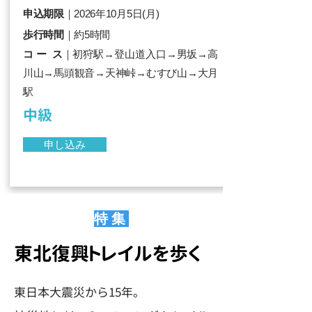
申込期限
｜2026年10月5日(月)
歩行時間
｜約5時間
コ ー ス
｜初狩駅→登山道入口→男坂→高
川山→馬頭観音→天神峠→むすび山→大月
駅
中級
申し込み
特集
東北復興トレイルを歩く
東日本大震災から15年。