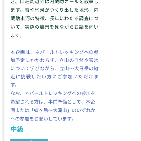
き、山荘周辺では内蔵助カールを散策し
ます。雪や氷河がつくり出した地形、内
蔵助氷河の特徴、長年にわたる調査につ
いて、実際の風景を見ながらお話を伺い
ます。
​─​
​─​
​─​
​─​
​─​
​─​
​─​
本企画は、ネパールトレッキングへの参
加予定にかかわらず、立山の自然や雪氷
について学びながら、立山〜大日岳の縦
走に挑戦したい方にご参加いただけま
す。
なお、ネパールトレッキングへの参加を
希望される方は、事前準備として、本企
画または「蝶ヶ岳〜大滝山」のいずれか
への参加をお願いしています。
中級