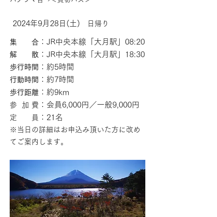
2024年9
月28日(土)
​ 日帰り
：JR中央本線「大月駅」08:20
集 合
：JR中央本線「大月駅」18:30
解 散
：約5
時間
歩行時間
：約7
時間
行動時間
：約9km
歩行距離
：会員6,000円／一般9,000円
参 加 費
：21名
定 員
※当日の詳細はお申込み頂いた
方に改め
てご案内します
。