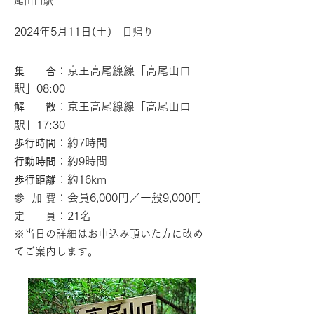
尾山口駅
2024年5
月11日(土)
​ 日帰り
：京王高尾線線「高尾山口
集 合
駅」08:00
：京王高尾線線「高尾山口
解 散
駅」
17:30
：約7
時間
歩行時間
：約9
時間
行動時間
：約16km
歩行距離
：会員6,000円／一般9,000円
参 加 費
：21名
定 員
※当日の詳細はお申込み頂いた
方に改め
てご案内します
。