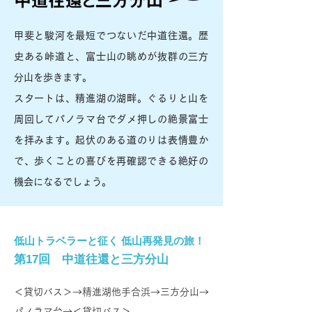
甲斐と駿河を最短でつないだ中道往還。歴
史ある峠道と、富士山の眺めが抜群の三方
分山を歩きます。
スタートは、精進湖の湖畔。ぐるりと山を
周回してパノラマ台でダメ押しの絶景富士
を拝みます。起伏のある道のりは表情豊か
で、歩くことの喜びを再確認できる絶好の
機会になるでしょう。
低山トラベラーと征く 低山再発見の旅！
第17回 中道往還と三方分山
＜貸切バス＞→精進湖他手合浜→三方分山→
パノラマ台→＜貸切バス＞