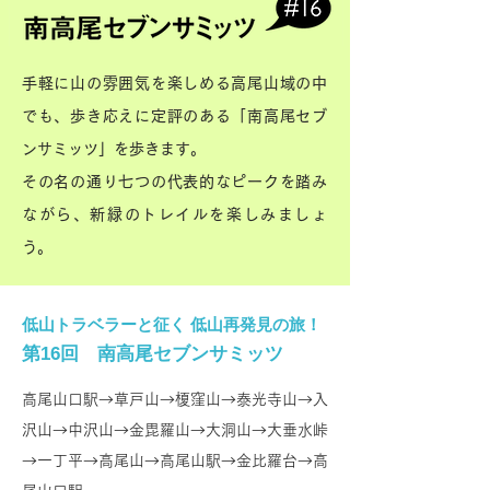
手軽に山の雰囲気を楽しめる高尾山域の中
でも、歩き応えに定評のある「南高尾セブ
ンサミッツ」を歩きます。
その名の通り七つの代表的なピークを踏み
ながら、新緑のトレイルを楽しみましょ
う。
低山トラベラーと征く 低山再発見の旅！
第16
回 南高尾セブンサミッツ
高尾山口駅→草戸山→榎窪山→泰光寺山→入
沢山→中沢山→金毘羅山→大洞山→大垂水峠
→一丁平→高尾山→高尾山駅→金比羅台→高