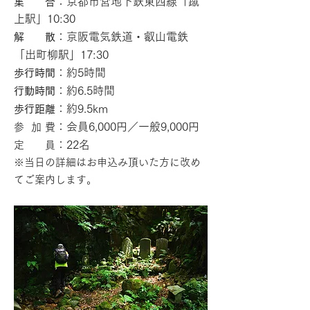
：京都市営地下鉄東西線「蹴
集 合
上駅」10:30
：京阪電気鉄道・叡山電鉄
解 散
「出町柳駅」17:30
：約5
時間
歩行時間
：約6.5
時間
行動時間
：約9.5km
歩行距離
：会員6,000円／一般9,000円
参 加 費
：22名
定 員
※当日の詳細はお申込み頂いた
方に改め
てご案内します
。