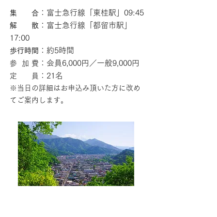
：富士急行線「東桂駅」
09:45
集 合
：富士急行線「都留市駅」
解 散
17:00
：約5
時間
歩行時間
：会員6,000円／一般9,000円
参 加 費
：21名
定 員
※当日の詳細はお申込み頂いた
方に改め
てご案内します
。
終了