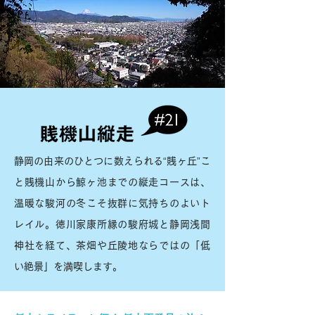
静岡の由来のひとつに数えられる“賎ヶ丘”こ
と賎機山から鯨ヶ池までの縦走コースは、
温暖な駿河の冬こそ抜群に気持ちのよいト
レイル。徳川家康所縁の駿府城と静岡浅間
神社を経て、茶畑や丘陵地ならではの「低
い絶景」を満喫します。