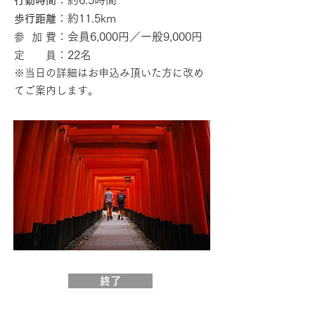
：約6.5
時間
行動時間
：約11.5km
歩行距離
：会員6,000円／一般9,000円
参 加 費
：22名
定 員
※当日の詳細はお申込み頂いた
方に改め
てご案内します
。
終了