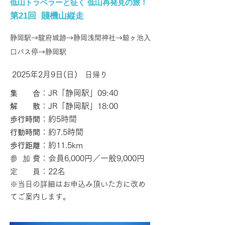
低山トラベラーと征く 低山再発見の旅！
第21回 賤機山縦走
静岡駅→駿府城跡→静岡浅間神社→鯨ヶ池入
口バス停→静岡駅
2025年2月9日(日)
​ 日帰り
：JR「静岡駅」09:40
集 合
：JR「静岡駅」18:00
解 散
：約5
時間
歩行時間
：約7.5
時間
行動時間
：約11.5km
歩行距離
：会員6,000円／一般9,000円
参 加 費
：22名
定 員
※当日の詳細はお申込み頂いた
方に改め
てご案内します
。