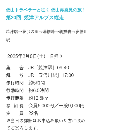
低山トラベラーと征く 低山再発見の旅！
第20回 焼津アルプス縦走
焼津駅→花沢の里→満観峰→朝鮮岩→安倍川
駅
2025年2
月8日(土)
​ 日帰り
：JR「焼津駅」09:40
集 合
：JR「安倍川駅」17:00
解 散
：約5
時間
歩行時間
：約6.5
時間
行動時間
：約12.5km
歩行距離
：会員6,000円／一般9,000円
参 加 費
：22名
定 員
※当日の詳細はお申込み頂いた
方に改め
てご案内します
。