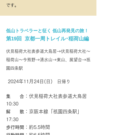
です。
低山トラベラーと征く 低山再発見の旅！
第19回 京都一周トレイル･稲荷山編
伏見稲荷大社表参道大鳥居→伏見稲荷大社〜
稲荷山〜今熊野→清水山→東山、展望台→祇
園四条駅
2024年11
月24日(日)
​ 日帰り
：伏見稲荷大社表参道大鳥居
集 合
10:30
：京阪本線「祇園四条駅」
解 散
17:30
：約5.5
時間
歩行時間