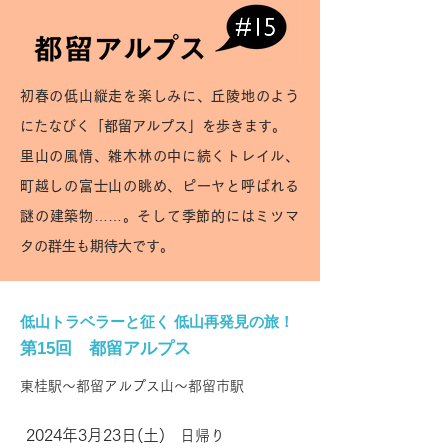
初春の低山縦走を楽しみに、丘陵地のよう
にたなびく「都留アルプス」を歩きます。
里山の風情、雑木林の中に続くトレイル、
町越しの富士山の眺め、ピーヤと呼ばれる
謎の建築物……。そして季節的にはミツマ
タの群生も期待大です。
低山トラベラーと征く 低山再発見の旅！
第15
回 都留アルプス
東桂駅〜都留アルプス山〜都留市駅
2024年3
月23日(土)
​ 日帰り