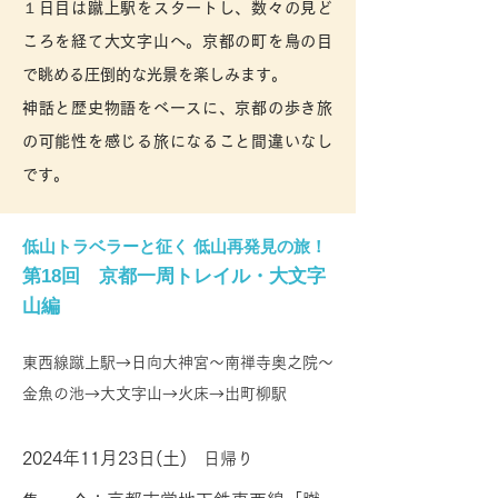
１日目は蹴上駅をスタートし、数々の見ど
ころを経て大文字山へ。京都の町を鳥の目
で眺める圧倒的な光景を楽しみます。
神話と歴史物語をベースに、京都の歩き旅
の可能性を感じる旅になること間違いなし
です。
低山トラベラーと征く 低山再発見の旅！
第18回 京都一周トレイル・大文字
山編
東西線蹴上駅→日向大神宮〜南禅寺奥之院〜
金魚の池→大文字山→火床→出町柳駅
2024年11
月23日(土)
​ 日帰り