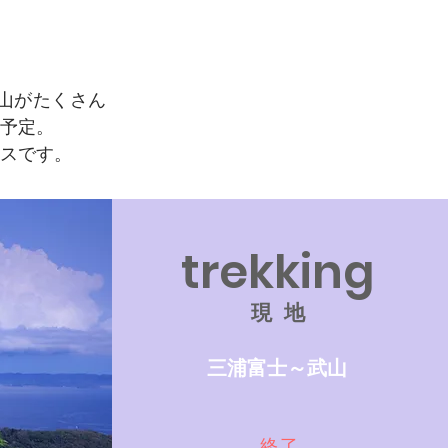
山がたくさん
予定。
スです。
trekking
現 地
三浦富士～武山
終了