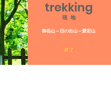
trekkin
g
現 地
御岳山～日の出山～愛宕山
終了