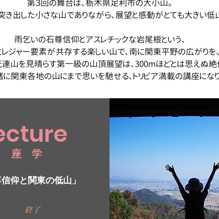
第３回の舞台は、栃木県足利市の大小山。
突き出した小さな山でありながら、展望と感動がとても大きい低
雨乞いの石尊信仰とアスレチックな岩尾根という、
とレジャー要素が共存する楽しい山で、南に関東平野の広がりを
連山を見晴らす第一級の山頂展望は、300mほどとは思えぬ絶
に関東各地の山にまで思いを馳せる、トリビア満載の講座になり
ecture
​座 学
尊信仰と関東の低山」
終了