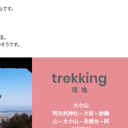
山です。
、
佳。
そうです。
trekking
現 地
大小山
阿夫利神社～大岩～妙義
山～大小山～見晴台～阿