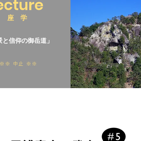
ecture
​座 学
景と信仰の御岳道」
※※ 中止 ※※