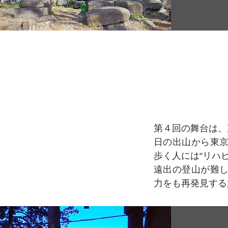
第４回の舞台は、
日の出山から東
歩く人には“リハ
遠出の登山が難
力をも再発見する