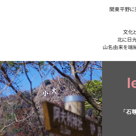
関東平野に
文化
北に日光
山名由来を端緒
l
「石