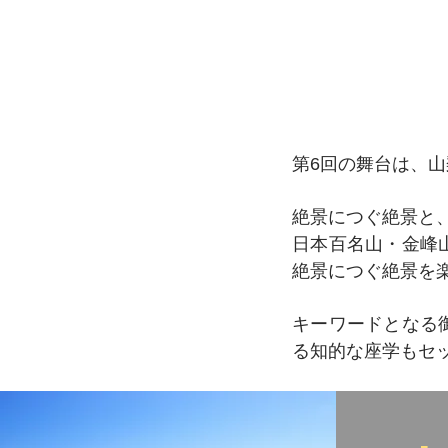
第6
回の舞台は、山
絶景につぐ絶景と
日本百名山・金峰
絶景につぐ絶景を
キーワードとなる
る知的な座学もセ