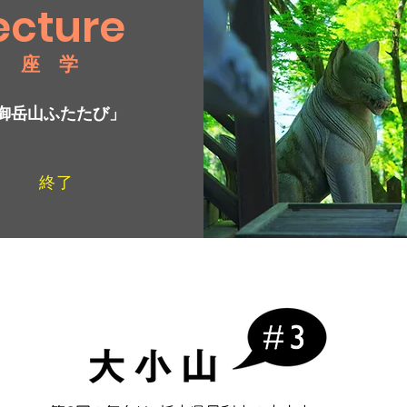
ecture
​座 学
御岳山ふたたび」
終了