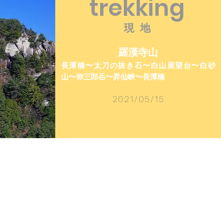
trekking
現 地
羅漢寺山
長潭橋〜太刀の抜き石〜白山展望台〜白砂
山〜弥三郎岳〜昇仙峡〜長潭橋
2021/05/15