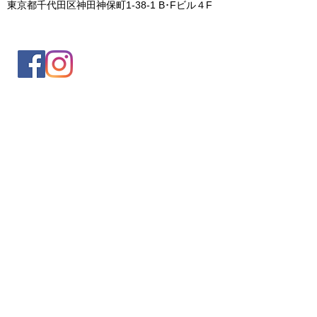
東京都千代田区神田神保町1-38-1 B･Fビル４F
入会案内
会員情報の変更
トレッキングイベントお申込み
お問合せ
協会について
サイト利用規約