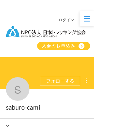
ログイン
入会のお申込み
その他
フォローする
saburo-cami
saburo-cami