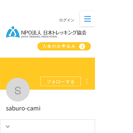
ログイン
入会のお申込み
その他
フォローする
saburo-cami
saburo-cami