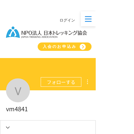
ログイン
入会のお申込み
その他
フォローする
vm4841
vm4841