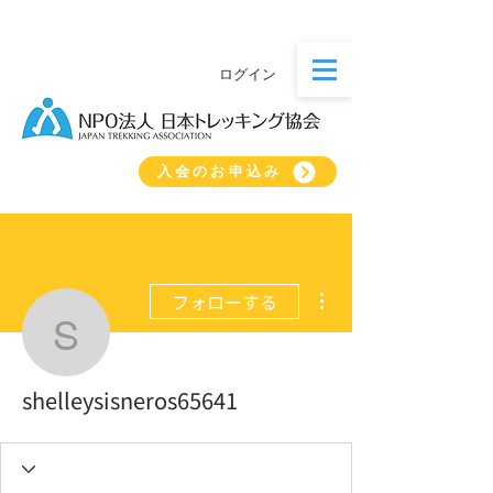
ログイン
入会のお申込み
その他
フォローする
shelleysisneros65641
shelleysisneros65641