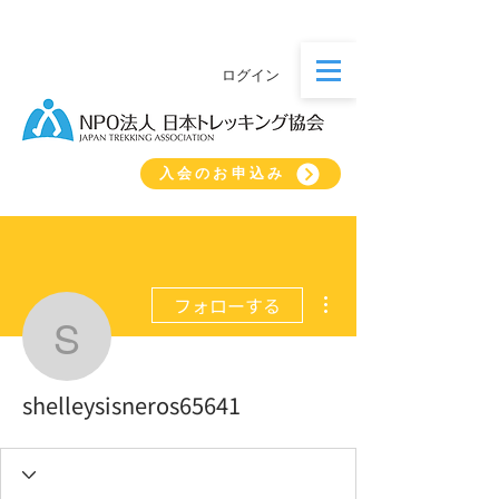
ログイン
入会のお申込み
その他
フォローする
shelleysisneros65641
shelleysisneros65641