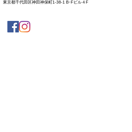
東京都千代田区神田神保町1-38-1 B･Fビル４F
入会案内
会員情報の変更
トレッキングイベントお申込み
お問合せ
協会について
サイト利用規約