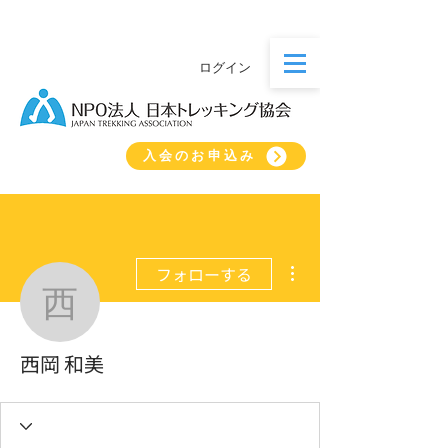
ログイン
入会のお申込み
その他
フォローする
西岡 和美
西岡 和美