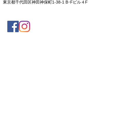
東京都千代田区神田神保町1-38-1 B･Fビル４F
入会案内
会員情報の変更
トレッキングイベントお申込み
お問合せ
協会について
サイト利用規約