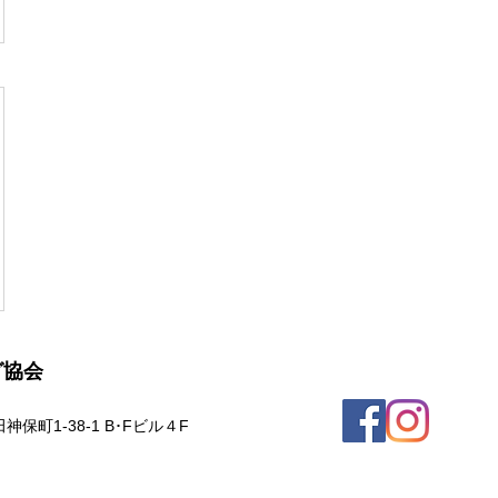
グ協会
保町1-38-1 B･Fビル４F