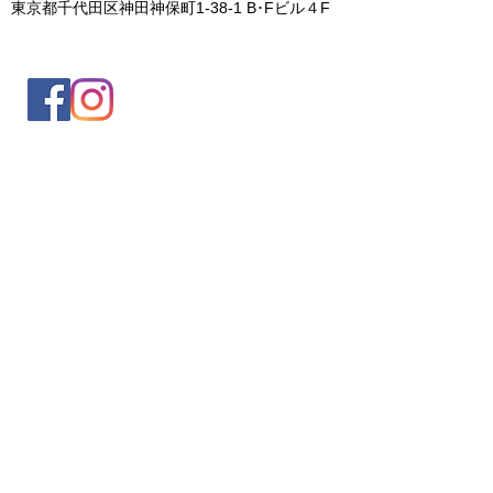
東京都千代田区神田神保町1-38-1 B･Fビル４F
入会案内
会員情報の変更
トレッキングイベントお申込み
お問合せ
協会について
サイト利用規約