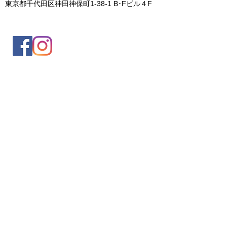
東京都千代田区神田神保町1-38-1 B･Fビル４F
入会案内
会員情報の変更
トレッキングイベントお申込み
お問合せ
協会について
サイト利用規約