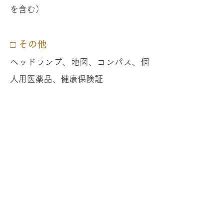
を含む）
□ その他
ヘッドランプ、地図、コンパス、個
人用医薬品、健康保険証
そのほか、ネックウォーマー、日焼
け止めクリーム、着替え、タオルな
ど必要に応じて各自ご持参くださ
い。
※装備に不安な方、相談したいは事