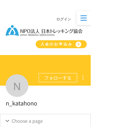
ログイン
入会のお申込み
その他
フォローする
n_katahono
n_katahono