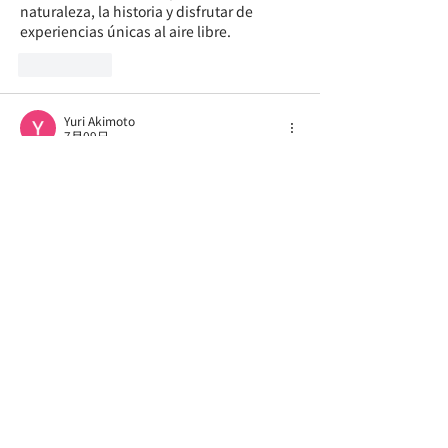
naturaleza, la historia y disfrutar de 
experiencias únicas al aire libre.
いいね！
Yuri Akimoto
7月09日
I've played a lot of puzzle games but 
Game Is Hard
 is unique. You can't rely on 
patterns. Every level resets your 
expectations. Keeps me engaged all the 
time.
いいね！
Whistler Tenerovich
7月08日
I downloaded 
Pixel Flow
 because it was 
free and had good ratings. Now I 
understand why. The pig matching is 