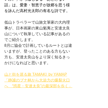
話」は、愛妻・智恵子が故郷を思う様
を詠んだ高村光太郎の有名な詩です。
低山トラベラーで山旅文筆家の大内理
事が、日本画家の東山魁夷と安達太良
山について執筆している記事があるの
でご紹介します。
8月に協会で計画しているルートとは違
いますが、登ったことのある方もない
方も、安達太良山をより深く知るきっ
かけになればと思います。
山と街を巡る旅 TAMAKI  by YAMAP
「静謐のブナ林から大迫力の爆裂火口
へ　“惑星・安達太良”の最深部を歩く」