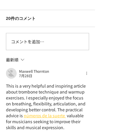
20件のコメント
コメントを追加…
悪天候に断念～遥かなる
信越トレイルで
八十里越え～ 文＝国井
ュー！
雅比古（会長）
最新順
Maxwell Thornton
7月28日
This is a very helpful and inspiring article 
about trombone technique and warmup 
exercises. I especially enjoyed the focus 
on breathing, flexibility, articulation, and 
developing better control. The practical 
advice is 
números de la suerte 
 valuable 
for musicians seeking to improve their 
skills and musical expression.