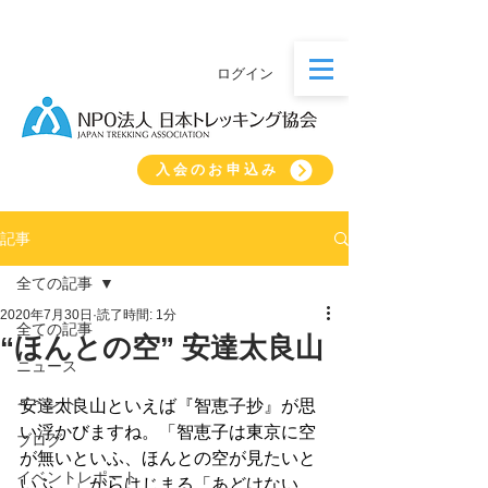
ログイン
入会のお申込み
記事
全ての記事
2020年7月30日
読了時間: 1分
全ての記事
“ほんとの空” 安達太良山
ニュース
イベント
安達太良山といえば『智恵子抄』が思
い浮かびますね。「智恵子は東京に空
ブログ
が無いといふ、ほんとの空が見たいと
イベントレポート
いふ。」からはじまる「あどけない