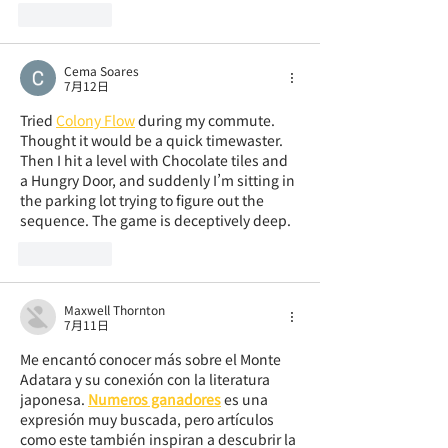
いいね！
Cema Soares
7月12日
Tried 
Colony Flow
 during my commute. 
Thought it would be a quick timewaster. 
Then I hit a level with Chocolate tiles and 
a Hungry Door, and suddenly I’m sitting in 
the parking lot trying to figure out the 
sequence. The game is deceptively deep.
いいね！
Maxwell Thornton
7月11日
Me encantó conocer más sobre el Monte 
Adatara y su conexión con la literatura 
japonesa. 
Numeros ganadores
 es una 
expresión muy buscada, pero artículos 
como este también inspiran a descubrir la 