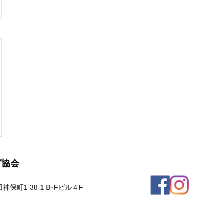
グ協会
保町1-38-1 B･Fビル４F