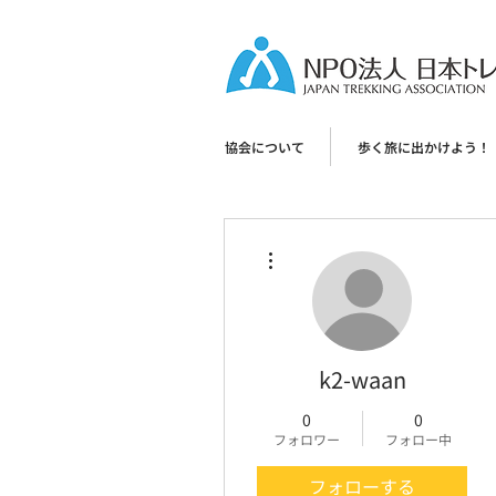
協会について
歩く旅に出かけよう！
その他
k2-waan
0
0
フォロワー
フォロー中
フォローする