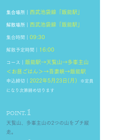
西武池袋線「飯能駅」
集合場所｜
西武池袋線「飯能駅」
解散場所｜
09:30
集合時間｜
16:00
解散予定時間｜
飯能駅→天覧山→多峯主山
コース｜
＜お昼ごはん＞→吾妻峡→飯能駅
2022年5月23日(月)
申込締切｜
※定員
になり次第締め切ります
1
POINT.
天覧山、多峯主山の2つの山をプチ縦
走。