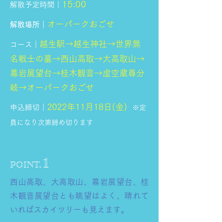
15:00
解散予定時間｜
オーパークおごせ
解散場所｜
越生駅→越生神社→世界無
コース｜
名戦士の墓→西山高取→大高取山→
幕岩展望台→桂木観音→虚空蔵尊分
岐→オーパークおごせ
2022年11月18日(金)
申込締切｜
※定
員になり次第締め切ります
1
POINT.
西山高取、大高取山、幕岩展望台、桂
木観音展望台とも眺望はよく、晴れて
いればスカイツリーも見えます。