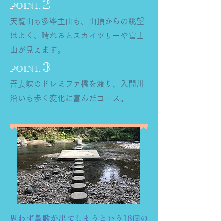
2
POINT.
天覧山も多峯主山も、山頂からの眺望
はよく、晴れるとスカイツリーや富士
山が見えます。
3
POINT.
吾妻峡のドレミファ橋を渡り、入間川
沿いも歩く変化に富んだコース。
思わず鼻歌が出てしまうという​18個の