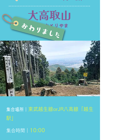
大高取山
おおたかとりやま
東武越生線orJR八高線「越生
集合場所｜
駅」
10:00
集合時間｜