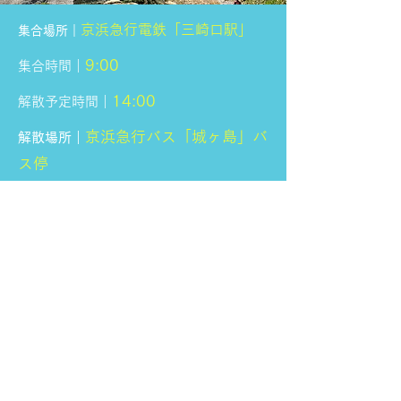
京浜急行電鉄
「三崎口駅」
集合場所｜
9
:00
集合時間｜
14
:00
解散予定時間｜
京浜急行バス「城ヶ島」バ
解散場所｜
ス停
三
崎口駅→＜路線バス＞→
コース｜
白州碑前→城ヶ島公園→ウミウ展望
台→馬の背洞門→城ヶ島灯台→城ヶ
島バス停
2023
年3月19日(日)
申込締切｜
※定員
になり次第締め切ります
1