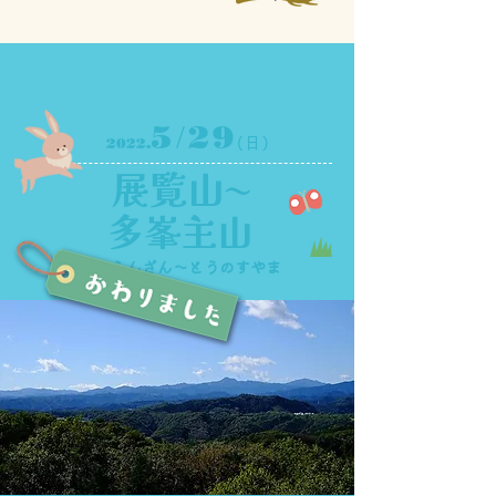
/
5
29
2022.
(日)
展覧山〜
多峯主山
てんらんざん〜とうのすやま