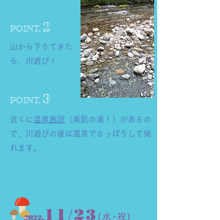
2
POINT.
山から下りてきた
ら、川遊び！
3
POINT.
近くに
温泉施設
（美肌の湯！）があるの
で、川遊びの後は温泉でさっぱりして帰
れます。
/
11
23
(水･祝)
2022.