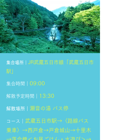
JR武蔵五日市線「武蔵五日市
集合場所｜
駅」
09:00
集合時間｜
13:30
解散予定時間｜
瀬音の湯 バス停
解散場所｜
武蔵五日市駅→〈路線バス
コース｜
乗車〉→西戸倉→戸倉城山→十里木
→落合橋＜お昼ごはん・水遊び＞→