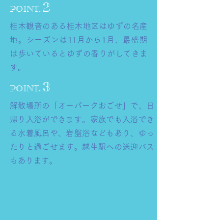
2
POINT.
桂木観音のある桂木地区はゆずの名産
地。シーズンは11月から1月、最盛期
は歩いているとゆずの香りがしてきま
す。
3
POINT.
解散場所の「オーパークおごせ」で、日
帰り入浴ができます。家族でも入浴でき
る水着風呂や、岩盤浴などもあり、ゆっ
たりと過ごせます。越生駅への送迎バス
もあります。