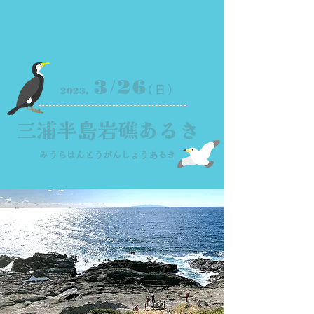
/
3
26
(日)
2023.
三浦半島岩礁あるき
みうらはんとうがんしょうあるき