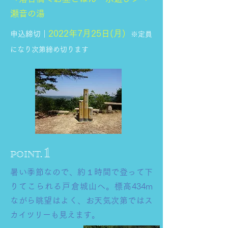
瀬音の湯
2022年7月25日(月)
申込締切｜
※定員
になり次第締め切ります
1
POINT.
暑い季節なので、約１時間で登って下
りてこられる戸倉城山へ。標高434m
ながら眺望はよく、お天気次第ではス
カイツリーも見えます。