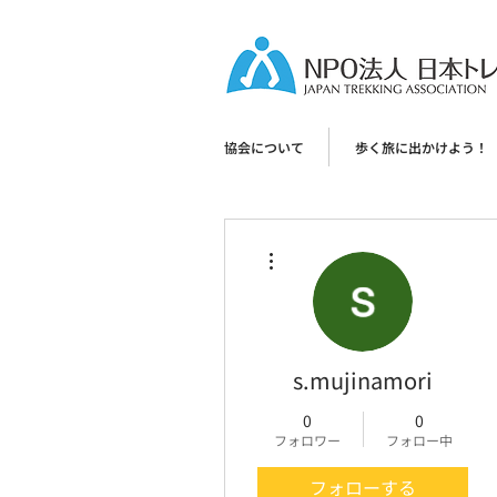
協会について
歩く旅に出かけよう！
その他
s.mujinamori
0
0
フォロワー
フォロー中
フォローする