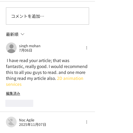
コメントを追加…
【募集開始】飯能アルプ
【募集開始】北
ス
山入門
最新順
singh mohan
7月06日
 I have read your article; that was 
fantastic, really good. I would recommend 
this to all you guys to read. and one more 
thing read my article also. 
2D animation 
services
編集済み
いいね！
Noc Agile
2025年11月07日