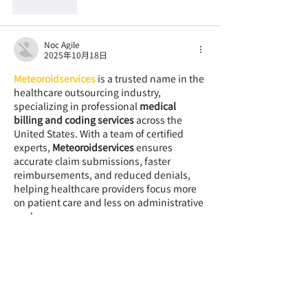
いいね！
Noc Agile
2025年10月18日
Meteoroidservices
 is a trusted name in the 
healthcare outsourcing industry, 
specializing in professional 
medical 
billing and coding services
 across the 
United States. With a team of certified 
experts, 
Meteoroidservices
 ensures 
accurate claim submissions, faster 
reimbursements, and reduced denials, 
helping healthcare providers focus more 
on patient care and less on administrative 
work.
いいね！
prince
2025年7月02日