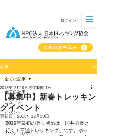
ログイン
入会のお申込み
記事
全ての記事
2018年12月19日
読了時間: 1分
全ての記事
【募集中】新春トレッキン
ニュース
グイベント
イベント
更新日：
2018年12月30日
ブログ
2019年最初の登り初めは「国井会長と
行く！三浦トレッキング」です。ゆっ
イベントレポート