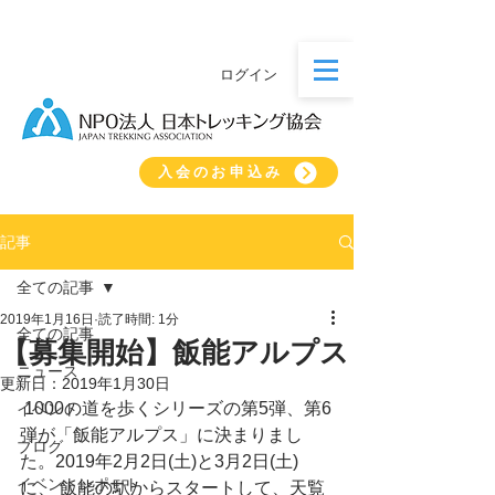
ログイン
入会のお申込み
記事
全ての記事
2019年1月16日
読了時間: 1分
全ての記事
【募集開始】飯能アルプス
ニュース
更新日：
2019年1月30日
 1000の道を歩くシリーズの第5弾、第6
イベント
弾が「飯能アルプス」に決まりまし
ブログ
た。2019年2月2日(土)と3月2日(土)
イベントレポート
に、 飯能の駅からスタートして、天覧