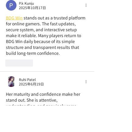
P.k Kunju
2025年10月17日
BDG Win
 stands out as a trusted platform 
for online gamers. The fast updates, 
secure system, and interactive setup 
make it reliable. Many players return to 
BDG Win daily because of its simple 
structure and transparent results that 
build long-term confidence.
いいね！
Ruhi Patel
2025年6月19日
Her maturity and confidence make her 
stand out. She is attentive, 
understanding, and genuinely cares 
about her clients. I had a fantastic 
experience and will definitely return for 
her services. 
Punjabi Bagh Call Girls
 || 
Call 
Girls in South Delhi
 || 
Chattarpur Escorts
 || 