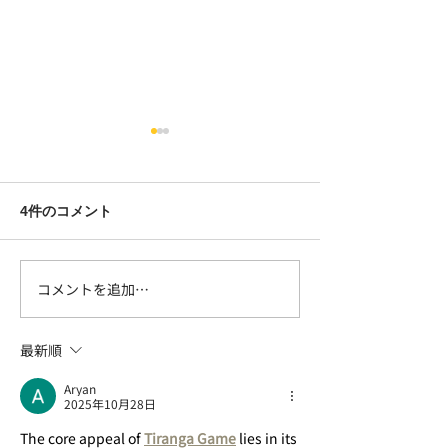
4件のコメント
コメントを追加…
【募集開始】北横岳で雪
【募集中】新春
山入門
ングイベント
最新順
Aryan
2025年10月28日
The core appeal of 
Tiranga Game
 lies in its 