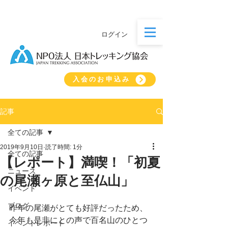
ログイン
入会のお申込み
記事
全ての記事
2019年9月10日
読了時間: 1分
全ての記事
【レポート】満喫！「初夏
ニュース
の尾瀬ヶ原と至仏山」
イベント
ブログ
昨年の尾瀬がとても好評だったため、
今年も是非にとの声で百名山のひとつ
イベントレポート