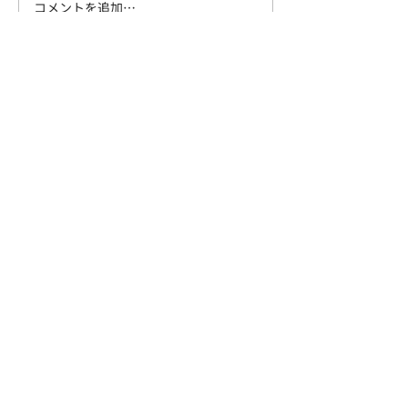
コメントを追加…
【レポート】梅林と富士
【レポート】な
山をめでる「曽我丘陵」
原スノーシュー
NPO法人日本トレッキング協会
〒101-0051
東京都千代田区神田神保町1-38-1 B･Fビル４F
入会案内
会員情報の変更
トレッキングイベントお申込み