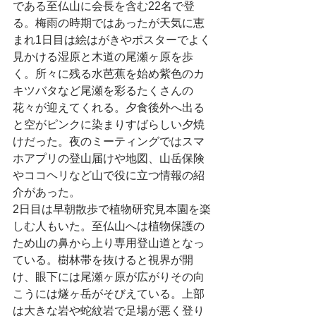
である至仏山に会長を含む22名で登
る。梅雨の時期ではあったが天気に恵
まれ1日目は絵はがきやポスターでよく
見かける湿原と木道の尾瀬ヶ原を歩
く。所々に残る水芭蕉を始め紫色のカ
キツバタなど尾瀬を彩るたくさんの
花々が迎えてくれる。夕食後外へ出る
と空がピンクに染まりすばらしい夕焼
けだった。夜のミーティングではスマ
ホアプリの登山届けや地図、山岳保険
やココヘリなど山で役に立つ情報の紹
介があった。
2日目は早朝散歩で植物研究見本園を楽
しむ人もいた。至仏山へは植物保護の
ため山の鼻から上り専用登山道となっ
ている。樹林帯を抜けると視界が開
け、眼下には尾瀬ヶ原が広がりその向
こうには燧ヶ岳がそびえている。上部
は大きな岩や蛇紋岩で足場が悪く登り