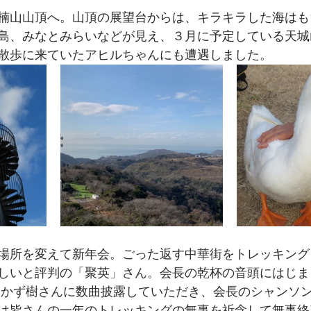
楠山山頂へ。山頂の展望台からは、キラキラした海はも
島、みなとみらいなどが見え、３月に予定している天城
散歩に来ていたアヒルちゃんにも遭遇しました。
場所を変えて新年会。ごった返す中華街をトレッキング
しいと評判の「聚英」さん。会長の乾杯の音頭にはじま
 かず樹さんに数曲披露していただき、会長のシャンソ
は皆さんの一年のトレッキングの無事を祈念して無事終