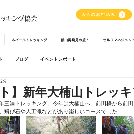
入会のお申込み
ネパールトレッキング
低山再発見の旅！
セルフマネジメン
ト
ブログ
イベントレポート
 2分
ト】新年大楠山トレッキ
年三浦トレッキング。今年は大楠山へ。前田橋から前田
。飛び石や人工滝などがあり楽しいコースでした。