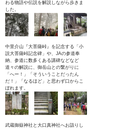
わる物語や伝説を解説しながら歩きま
した。
中里介山『大菩薩峠』を記念する「小
説大菩薩峠記念碑」や、JAの参道奉
納、参道に数多くある講碑などなど
道々の解説に、御岳山との繋がりに
「へー！」「そういうことだったん
だ！」「なるほど」と思わず口からこ
ぼれます。
武蔵御嶽神社と大口真神社へお詣りし