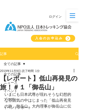
ログイン
入会のお申込み
記事
全ての記事
2019年11月9日
読了時間: 1分
全ての記事
【レポート】低山再発見の
ニュース
旅！＃１「御岳山」
イベント
いまにも日本武尊が現れそうな幻想的
ブログ
な雰囲気の中はじまった「低山再発見
の旅」御岳山。大内理事が御岳山に伝
イベントレポート