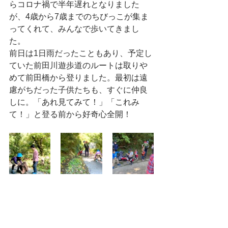
らコロナ禍で半年遅れとなりました
が、4歳から7歳までのちびっこが集ま
ってくれて、みんなで歩いてきまし
た。
前日は1日雨だったこともあり、予定し
ていた前田川遊歩道のルートは取りや
めて前田橋から登りました。最初は遠
慮がちだった子供たちも、すぐに仲良
しに。「あれ見てみて！」「これみ
て！」と登る前から好奇心全開！