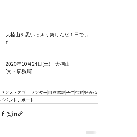
大楠山を思いっきり楽しんだ１日でし
た。
2020年10月24日(土)　大楠山
[文・事務局]
センス・オブ・ワンダー
自然体験
子供
感動
好奇心
イベントレポート